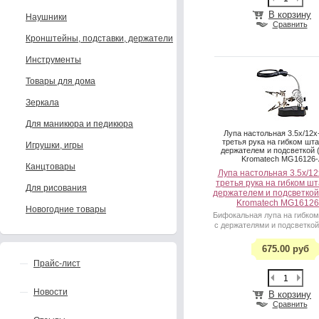
В корзину
Наушники
Сравнить
Кронштейны, подставки, держатели
Инструменты
Товары для дома
Зеркала
Для маникюра и педикюра
Лупа настольная 3.5x/12
третья рука на гибком шта
Игрушки, игры
держателем и подсветкой 
Kromatech MG16126-
Канцтовары
Лупа настольная 3.5x/1
третья рука на гибком шт
Для рисования
держателем и подсветкой
Kromatech MG16126
Новогодние товары
Бифокальная лупа на гибком
с держателями и подсветкой 
675.00 руб
Прайс-лист
Новости
В корзину
Сравнить