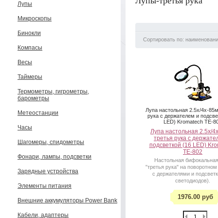
Лупы-третья рука
Лупы
Микроскопы
Бинокли
Сортировать по: наименован
Компасы
Весы
Таймеры
Термометры, гигрометры,
барометры
Лупа настольная 2.5x/4x-85
Метеостанции
рука с держателем и подсве
LED) Kromatech TE-8
Часы
Лупа настольная 2.5x/4
третья рука с держате
Шагомеры, спидометры
подсветкой (16 LED) Kr
TE-802
Фонари, лампы, подсветки
Настольная бифокальная
"третья рука" на поворотно
Зарядные устройства
с держателями и подсветк
светодиодов).
Элементы питания
1976.00 руб
Внешние аккумуляторы Power Bank
Кабели, адаптеры